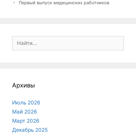
а
б
Первый выпуск медицинских работников
в
р
и
и
г
к
а
и
ц
П
и
о
я
з
и
а
с
п
к
и
:
с
Архивы
и
Июль 2026
Май 2026
Март 2026
Декабрь 2025